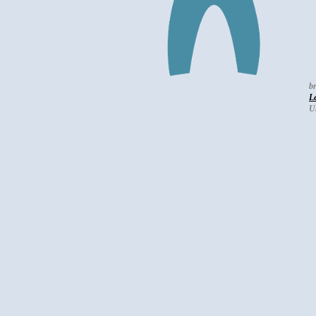
b
L
Un